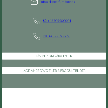
info@skipperfurniture.dk
+46 705 90 00 04
SE:
DK: +45 97 59 22 55
LÄS MER OM VÅRA TYGER
LADDA NER DWG-FILER & PRODUKTBILDER