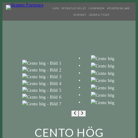
HEM
OFFENTLIG MILJÖ
SHOWROOM
ÅTERFÖRSÄLJARE
KONTAKT
LÄDER & TYGER
CENTO HÖG