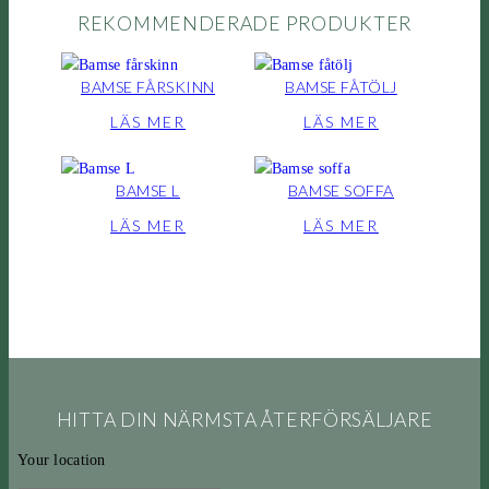
REKOMMENDERADE PRODUKTER
BAMSE FÅRSKINN
BAMSE FÅTÖLJ
LÄS MER
LÄS MER
BAMSE L
BAMSE SOFFA
LÄS MER
LÄS MER
HITTA DIN NÄRMSTA ÅTERFÖRSÄLJARE
Your location