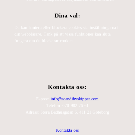
Dina val:
Du kan hantera eller blockera cookies via inställningarna i
din webbläsare. Tänk på att vissa funktioner kan sluta
fungera om du blockerar cookies.
Kontakta oss:
E-post:
info@scandibyskipper.com
Telefon: 070-982 76 61
Adress: Stora Badhusgatan 6, 411 21 Göteborg
Kontakta oss