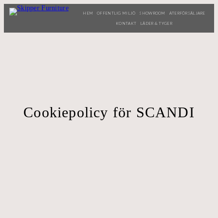
HEM
OFFENTLIG MILJÖ
SHOWROOM
ÅTERFÖRSÄLJARE
KONTAKT
LÄDER & TYGER
Cookiepolicy för SCANDI