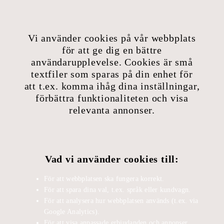
Vi använder cookies på vår webbplats
för att ge dig en bättre
användarupplevelse. Cookies är små
textfiler som sparas på din enhet för
att t.ex. komma ihåg dina inställningar,
förbättra funktionaliteten och visa
relevanta annonser.
Vad vi använder cookies till:
För att webbplatsen ska fungera korrekt.
För att spara dina val, t.ex. språk eller kundvagn.
För att analysera hur webbplatsen används (t.ex. via
Google Analytics).
För att visa anpassade erbjudanden och annonser.