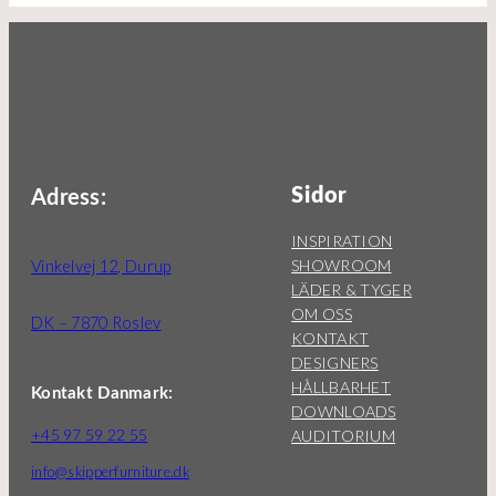
Sidor
Adress:
INSPIRATION
SHOWROOM
Vinkelvej 12, Durup
LÄDER & TYGER
OM OSS
DK – 7870 Roslev
KONTAKT
DESIGNERS
HÅLLBARHET
Kontakt Danmark:
DOWNLOADS
+45 97 59 22 55
AUDITORIUM
info@skipperfurniture.dk