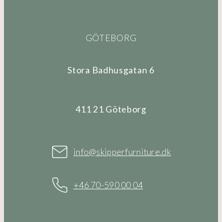
GÖTEBORG
Stora Badhusgatan 6
411 21 Göteborg
info@skipperfurniture.dk
+46 70-590 00 04