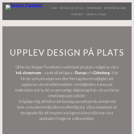
HEM
OFFENTLIG MILJÖ
SHOWROOM
ÅTERFÖRSÄLJARE
KONTAKT
LÄDER & TYGER
UPPLEV DESIGN PÅ PLATS
Utforska Skipper Furnitures sortiment på plats i något av våra
– centralt belägna i
och
. Här
två showroom
Durup
Göteborg
får du som privatperson eller företagskund möjlighet att
upptäcka våra kvalitetsmöbler i verkligheten, känna på
materialen och ta del av personlig rådgivning från våra erfarna
inredningsspecialister.
Vi hjälper dig att hitta rätt lösning oavsett om du inreder ett
hem, en kontorsmiljö eller en offentlig yta. Våra showroom är
designade för att inspirera och ge en känsla för hur våra
produkter fungerar i olika miljöer.