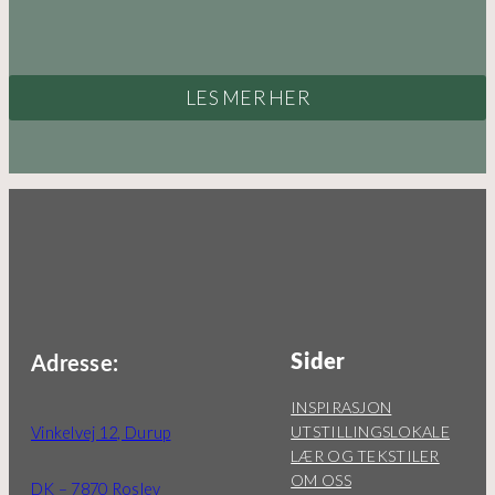
LES MER HER
Sider
Adresse:
INSPIRASJON
UTSTILLINGSLOKALE
Vinkelvej 12, Durup
LÆR OG TEKSTILER
OM OSS
DK – 7870 Roslev