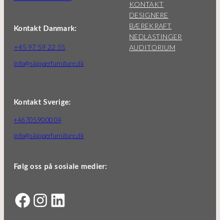
KONTAKT
DESIGNERE
BÆREKRAFT
Kontakt Danmark:
NEDLASTINGER
+45 97 59 22 55
AUDITORIUM
info@skipperfurniture.dk
Kontakt Sverige:
+46 705 90 00 04
info@skipperfurniture.dk
Følg oss på sosiale medier:
Facebook
Instagram
LinkedIn