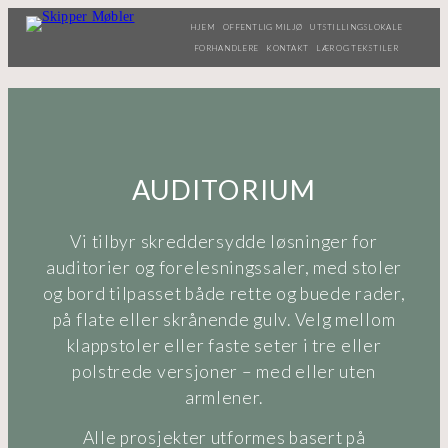
HJEM
OFFENTLIG MILJØ
UTSTILLINGSLOKALE
FORHANDLERE
KONTAKT
LÆR OG TEKSTILER
AUDITORIUM
Vi tilbyr skreddersydde løsninger for
auditorier og forelesningssaler, med stoler
og bord tilpasset både rette og buede rader,
på flate eller skrånende gulv. Velg mellom
klappstoler eller faste seter i tre eller
polstrede versjoner – med eller uten
armlener.
Alle prosjekter utformes basert på