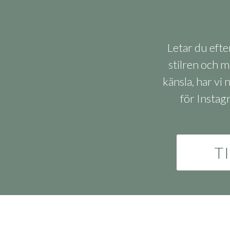
Letar du efte
stilren och m
känsla, har vi n
för Instag
T