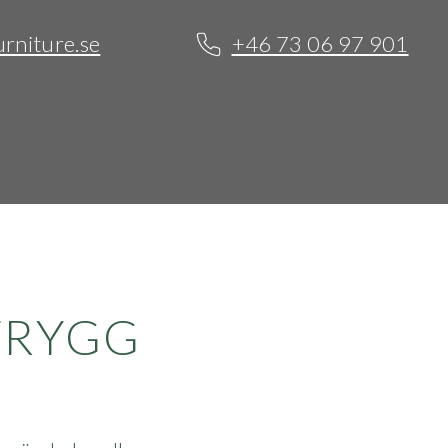
rniture.se
+46 73 06 97 901
TRYGG