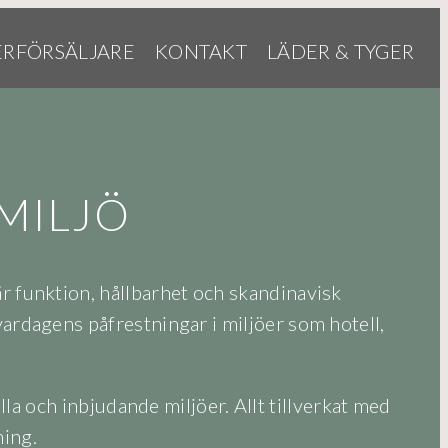
ERFÖRSÄLJARE
KONTAKT
LÄDER & TYGER
MILJÖ
är funktion, hållbarhet och skandinavisk
vardagens påfrestningar i miljöer som hotell,
la och inbjudande miljöer. Allt tillverkat med
ning.