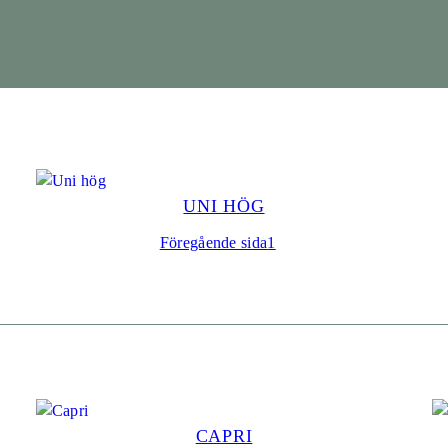
UNI HÖG
Föregående sida
1
2
CAPRI