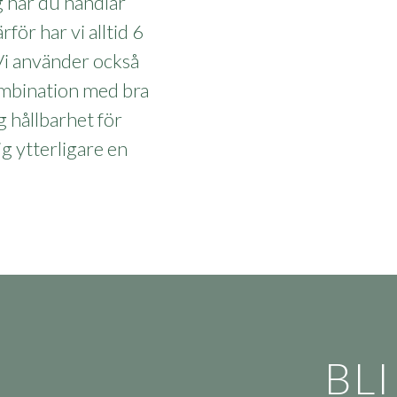
gg när du handlar
rför har vi alltid 6
 Vi använder också
kombination med bra
g hållbarhet för
 ytterligare en
BLI