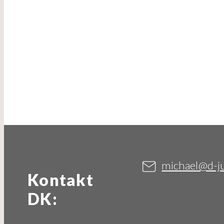
michael@d-ju
Kontakt
DK: