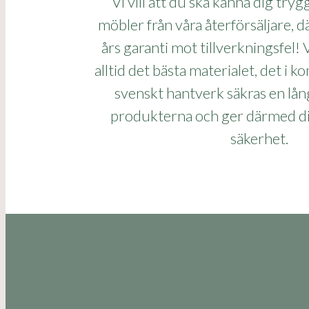
Vi vill att du ska känna dig try
möbler från våra återförsäljare, dä
års garanti mot tillverkningsfel!
alltid det bästa materialet, det i 
svenskt hantverk säkras en lån
produkterna och ger därmed dig
säkerhet.